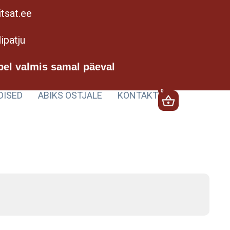
tsat.ee
ipatju
pel valmis samal päeval
0
DISED
ABIKS OSTJALE
KONTAKT