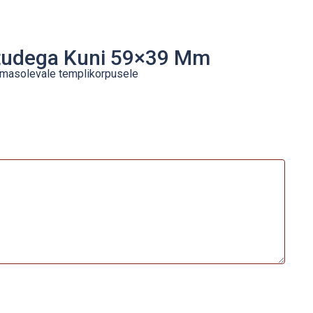
õtudega Kuni 59×39 Mm
emasolevale templikorpusele