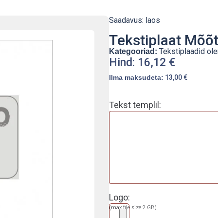
Saadavus: laos
Tekstiplaat Mõ
Tekstiplaadid ol
Kategooriad:
Hind:
16,12
€
Ilma maksudeta:
13,00
€
Tekst templil:
Logo:
(max file size 2 GB)