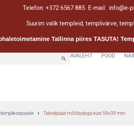
Telefon: +372 6567 885 E-mail: info@e-pi
Suurim valik templeid, templivärve, templ
ohaletoimetamine Tallinna piires TASUTA! Tem
AVALEHT
POOD
NÄI
 templikorpusele
Tekstiplaat mõõtudega kuni 59×39 mm